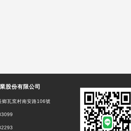
業股份有限公司
長鄉瓦窯村南安路106號
83099
82293