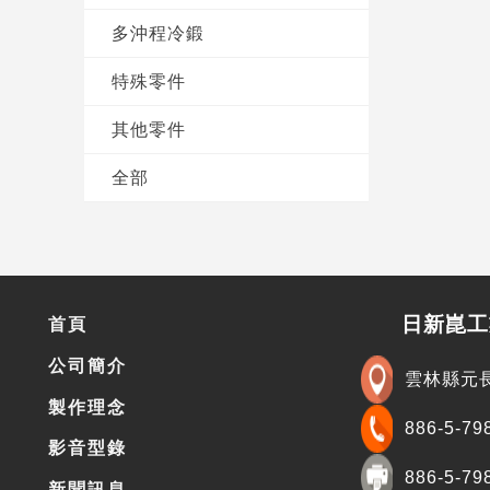
多沖程冷鍛
特殊零件
其他零件
全部
日新崑工
首頁
公司簡介
雲林縣元
製作理念
886-5-79
影音型錄
886-5-79
新聞訊息